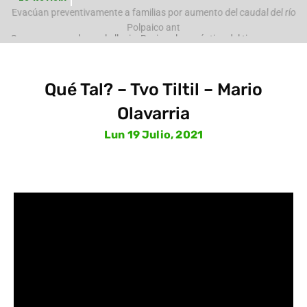
e
Evacúan preventivamente a familias por aumento del caudal del río
Polpaico ant
Qué Tal? – Tvo Tiltil – Mario
Olavarria
Lun 19 Julio, 2021