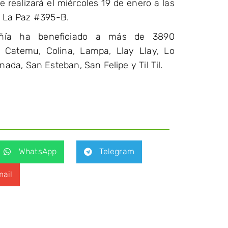
 realizará el miércoles 19 de enero a las
v. La Paz #395-B.
añía ha beneficiado a más de 3890
 Catemu, Colina, Lampa, Llay Llay, Lo
da, San Esteban, San Felipe y Til Til.
WhatsApp
Telegram
ail