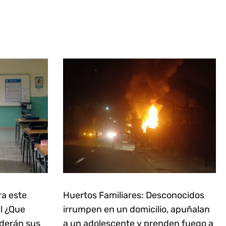
ra este
Huertos Familiares: Desconocidos
il ¿Que
irrumpen en un domicilio, apuñalan
derán sus
a un adolescente y prenden fuego a