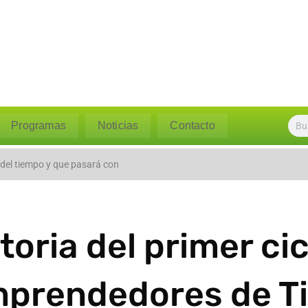
Programas
Noticias
Contacto
l caudal del río Polpaico ant
 del tiempo y que pasará con
toria del primer c
prendedores de Til