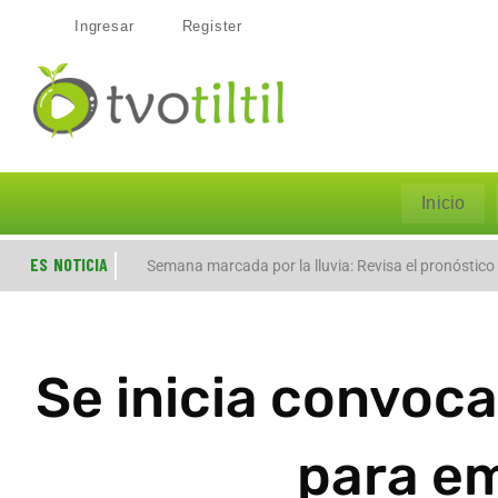
Ingresar
Register
Inicio
ES NOTICIA
Evacúan preventivamente a familias por aumento de
Semana marcada por la lluvia: Revisa el pronóstico
Se inicia convoca
para em