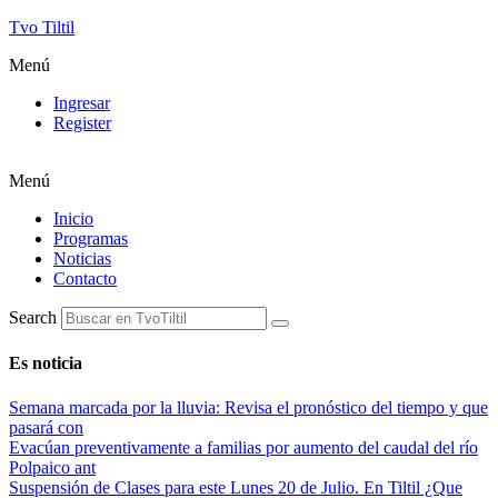
Tvo Tiltil
Menú
Ingresar
Register
Menú
Inicio
Programas
Noticias
Contacto
Search
Es noticia
Semana marcada por la lluvia: Revisa el pronóstico del tiempo y que
pasará con
Evacúan preventivamente a familias por aumento del caudal del río
Polpaico ant
Suspensión de Clases para este Lunes 20 de Julio. En Tiltil ¿Que