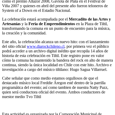
como el premio Altazor 2008, Gaviota de Plata en el Festival de
Viña 2007 y quienes en abril del presente año fueron teloneros de
System of a Down en el Estadio Nacional.
La celebración estará acompañada por el
Mercadito de las Artes y
Artesanías
y la
Feria de Emprendimientos
en la Plaza de Tiltil,
transformando la comuna en un punto de encuentro para la música,
la creación y la comunidad.
Este año, la celebración alcanza un nuevo hito: con el lanzamiento
del sitio oficial
www.diarockchileno.cl
, por primera vez el público
podrá acceder a un archivo digital inédito que recopila 14 años de
historia de esta celebración en Tiltil. Este registro pone en valor
cómo la comuna ha mantenido la bandera del rock en alto de manera
continua, siendo la única localidad en Chile con este hito. Archivo e
investigación a cargo del músico tiltilano: Hugo Sagua Villarruel.
Cabe señalar que como medio estamos orgullosos de que el
destacado músico local Freddie Áregon esté dentro de la parrilla
programática del evento; así como tambien de nuestra Natty Pazz,
quien será conductora oficial del evento. Ambos conductores de
nuestor medio Tvo Tiltil
Esta actividad es organizada por la Corporación Municipal de