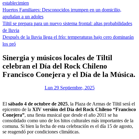
establecimien
Huertos Familiares: Desconocidos irrumpen en un domicilio,
apuñalan a un adoles
Tiltil se prepara para un nuevo sistema frontal: altas probabilidades
de lluvia
Después de la lluvia llega el frío: temperaturas bajo cero dominarán
los pró
Sinergia y músicos locales de Tiltil
celebran el Día del Rock Chileno
Francisco Conejera y el Día de la Música.
Lun 29 Septiembre, 2025
El
sábado 4 de octubre de 2025
, la Plaza de Armas de Tiltil será el
epicentro de la
XIV versión del Día del Rock Chileno “Francisco
Conejera”
, una fiesta musical que desde el año 2011 se ha
consolidado como uno de los hitos culturales más importantes de la
comuna. Si bien la fecha de esta celebración es el día 15 de agosto,
se reagendó por condiciones climáticas.