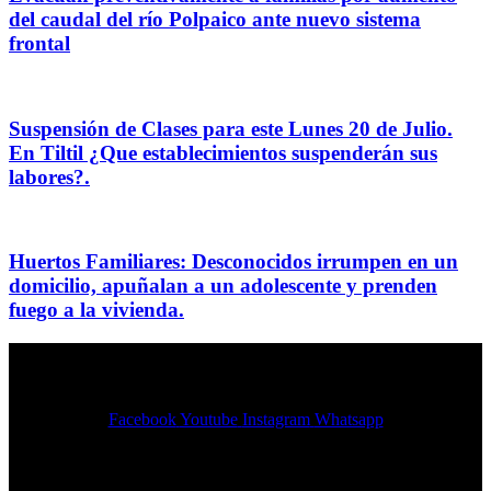
del caudal del río Polpaico ante nuevo sistema
frontal
Suspensión de Clases para este Lunes 20 de Julio.
En Tiltil ¿Que establecimientos suspenderán sus
labores?.
Huertos Familiares: Desconocidos irrumpen en un
domicilio, apuñalan a un adolescente y prenden
fuego a la vivienda.
Facebook
Youtube
Instagram
Whatsapp
Copyright © 2026 Tvo Tiltil | Desarrollado por
Tekace.cl Tvo Tiltil