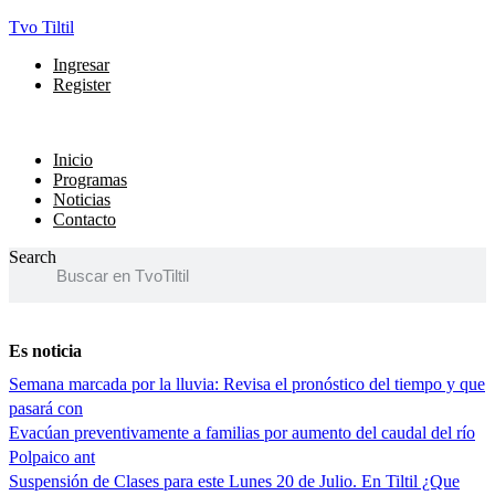
Tvo Tiltil
Menú
Ingresar
Register
Menú
Inicio
Programas
Noticias
Contacto
Search
Es noticia
Semana marcada por la lluvia: Revisa el pronóstico del tiempo y que
pasará con
Evacúan preventivamente a familias por aumento del caudal del río
Polpaico ant
Suspensión de Clases para este Lunes 20 de Julio. En Tiltil ¿Que