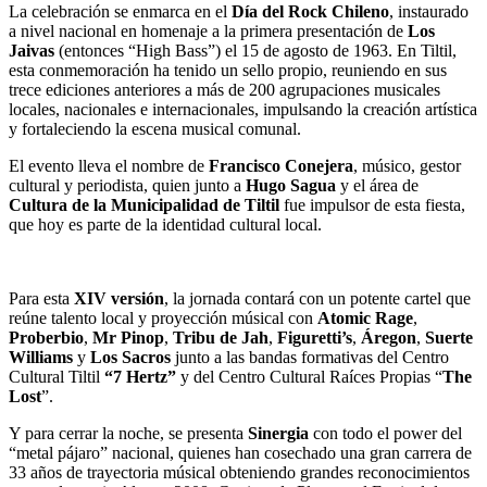
La celebración se enmarca en el
Día del Rock Chileno
, instaurado
a nivel nacional en homenaje a la primera presentación de
Los
Jaivas
(entonces “High Bass”) el 15 de agosto de 1963. En Tiltil,
esta conmemoración ha tenido un sello propio, reuniendo en sus
trece ediciones anteriores a más de 200 agrupaciones musicales
locales, nacionales e internacionales, impulsando la creación artística
y fortaleciendo la escena musical comunal.
El evento lleva el nombre de
Francisco Conejera
, músico, gestor
cultural y periodista, quien junto a
Hugo Sagua
y el área de
Cultura de la Municipalidad de Tiltil
fue impulsor de esta fiesta,
que hoy es parte de la identidad cultural local.
Para esta
XIV versión
, la jornada contará con un potente cartel que
reúne talento local y proyección músical con
Atomic Rage
,
Proberbio
,
Mr Pinop
,
Tribu de Jah
,
Figuretti’s
,
Áregon
,
Suerte
Williams
y
Los Sacros
junto a las bandas formativas del Centro
Cultural Tiltil
“7 Hertz”
y del Centro Cultural Raíces Propias “
The
Lost
”.
Y para cerrar la noche, se presenta
Sinergia
con todo el power del
“metal pájaro” nacional, quienes han cosechado una gran carrera de
33 años de trayectoria músical obteniendo grandes reconocimientos