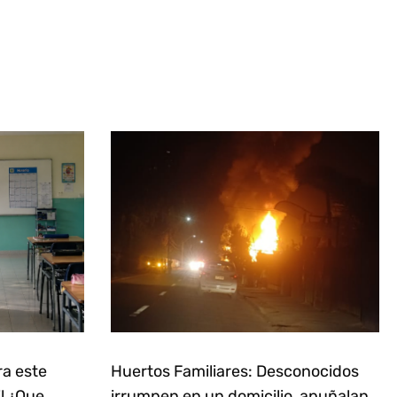
ra este
Huertos Familiares: Desconocidos
il ¿Que
irrumpen en un domicilio, apuñalan