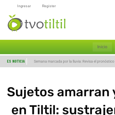
Ingresar
Register
Inicio
ES NOTICIA
Evacúan preventivamente a familias por aumento de
Semana marcada por la lluvia: Revisa el pronóstico
Sujetos amarran 
en Tiltil: sustra