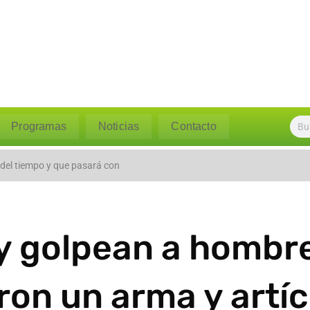
Programas
Noticias
Contacto
l caudal del río Polpaico ant
 del tiempo y que pasará con
y golpean a hombre
jeron un arma y artí