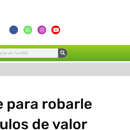
Suspensión de Clases para este Lun
 para robarle
culos de valor