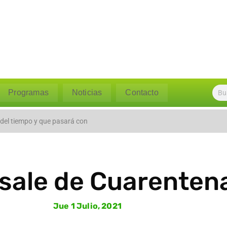
Programas
Noticias
Contacto
l caudal del río Polpaico ant
 del tiempo y que pasará con
l sale de Cuarenten
Jue 1 Julio, 2021