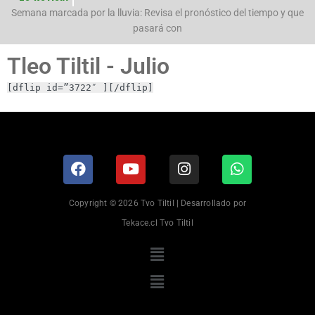
n
Semana marcada por la lluvia: Revisa el pronóstico del tiempo y que
pasará con
Tleo Tiltil - Julio
[dflip id=”3722″ ][/dflip]
Copyright © 2026 Tvo Tiltil | Desarrollado por
Tekace.cl Tvo Tiltil