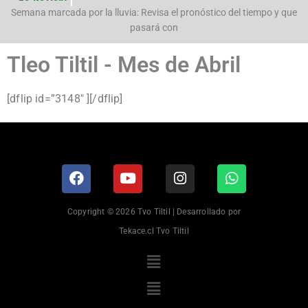
n
Semana marcada por la lluvia: Revisa el pronóstico del tiempo y que
pasará con
Tleo Tiltil - Mes de Abril
[dflip id=”3148″ ][/dflip]
Copyright © 2026 Tvo Tiltil | Desarrollado por
Tekace.cl Tvo Tiltil