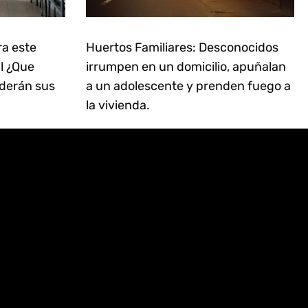
ra este
Huertos Familiares: Desconocidos
il ¿Que
irrumpen en un domicilio, apuñalan
derán sus
a un adolescente y prenden fuego a
la vivienda.