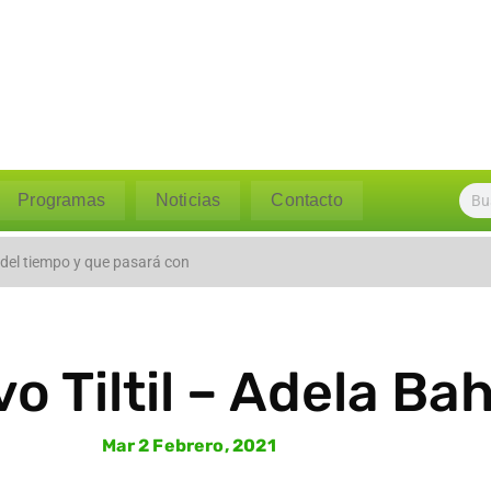
Programas
Noticias
Contacto
 caudal del río Polpaico ant
 del tiempo y que pasará con
vo Tiltil – Adela 
Mar 2 Febrero, 2021