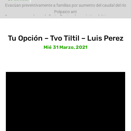
e
Evacúan preventivamente a familias por aumento del caudal del río
Polpaico ant
Tu Opción – Tvo Tiltil – Luis Perez
Mié 31 Marzo, 2021