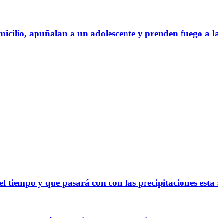
cilio, apuñalan a un adolescente y prenden fuego a la
el tiempo y que pasará con con las precipitaciones est