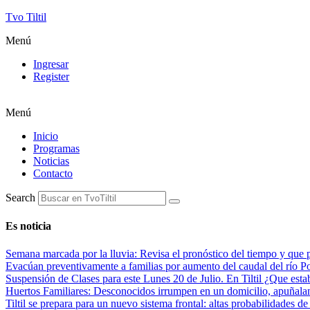
Tvo Tiltil
Menú
Ingresar
Register
Menú
Inicio
Programas
Noticias
Contacto
Search
Es noticia
Semana marcada por la lluvia: Revisa el pronóstico del tiempo y que 
Evacúan preventivamente a familias por aumento del caudal del río Po
Suspensión de Clases para este Lunes 20 de Julio. En Tiltil ¿Que esta
Huertos Familiares: Desconocidos irrumpen en un domicilio, apuñala
Tiltil se prepara para un nuevo sistema frontal: altas probabilidades de 