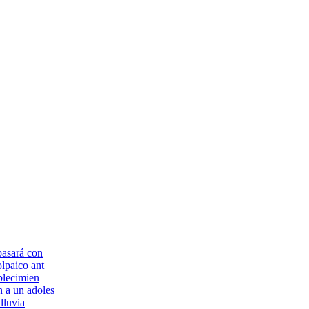
pasará con
lpaico ant
blecimien
n a un adoles
lluvia