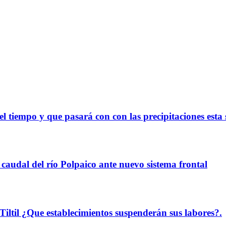
el tiempo y que pasará con con las precipitaciones est
audal del río Polpaico ante nuevo sistema frontal
Tiltil ¿Que establecimientos suspenderán sus labores?.