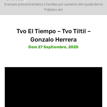
e
Evacúan preventivamente a familias por aumento del caudal del río
Polpaico ant
Tvo El Tiempo – Tvo Tiltil –
Gonzalo Herrera
Dom 27 Septiembre, 2020