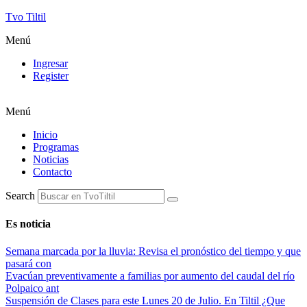
Tvo Tiltil
Menú
Ingresar
Register
Menú
Inicio
Programas
Noticias
Contacto
Search
Es noticia
Semana marcada por la lluvia: Revisa el pronóstico del tiempo y que
pasará con
Evacúan preventivamente a familias por aumento del caudal del río
Polpaico ant
Suspensión de Clases para este Lunes 20 de Julio. En Tiltil ¿Que