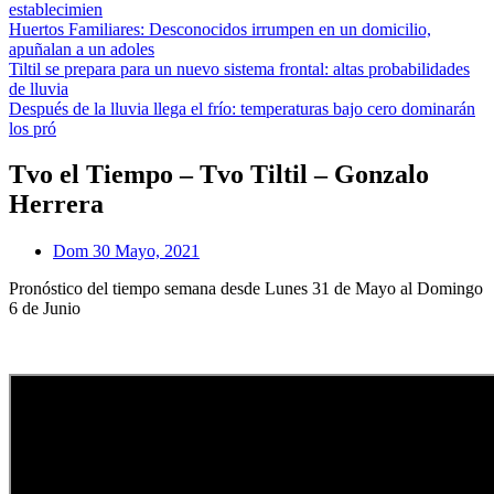
establecimien
Huertos Familiares: Desconocidos irrumpen en un domicilio,
apuñalan a un adoles
Tiltil se prepara para un nuevo sistema frontal: altas probabilidades
de lluvia
Después de la lluvia llega el frío: temperaturas bajo cero dominarán
los pró
Tvo el Tiempo – Tvo Tiltil – Gonzalo
Herrera
Dom 30 Mayo, 2021
Pronóstico del tiempo semana desde Lunes 31 de Mayo al Domingo
6 de Junio