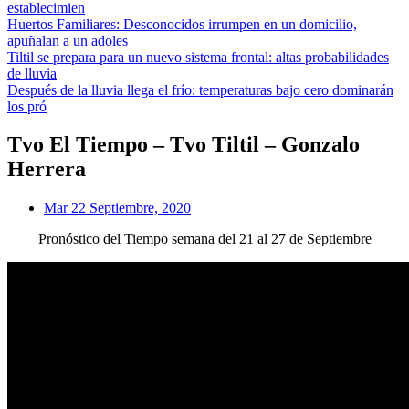
establecimien
Huertos Familiares: Desconocidos irrumpen en un domicilio,
apuñalan a un adoles
Tiltil se prepara para un nuevo sistema frontal: altas probabilidades
de lluvia
Después de la lluvia llega el frío: temperaturas bajo cero dominarán
los pró
Tvo El Tiempo – Tvo Tiltil – Gonzalo
Herrera
Mar 22 Septiembre, 2020
Pronóstico del Tiempo semana del 21 al 27 de Septiembre