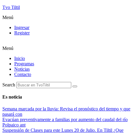
Tvo Tiltil
Menú
Ingresar
Register
Menú
Inicio
Programas
Noticias
Contacto
Search
Es noticia
Semana marcada por la lluvia: Revisa el pronóstico del tiempo y que
pasará con
Evacúan preventivamente a familias por aumento del caudal del río
Polpaico ant
Suspensión de Clases para este Lunes 20 de Julio. En Tiltil ¿Que