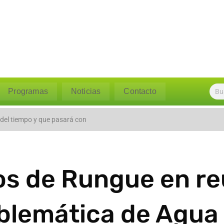
Programas
Noticias
Contacto
l caudal del río Polpaico ant
 del tiempo y que pasará con
os de Rungue en re
blemática de Agua