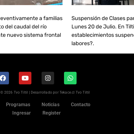
eventivamente a familias
Suspensión de Clases pa
 del caudal del río
Lunes 20 de Julio. En Tilt
te nuevo sistema frontal
establecimientos suspen
labores?.
© 2026 Tvo Tiltil | Desarrollado por Tekace.cl Tvo Tiltil
Programas
Noticias
Contacto
Ingresar
Register