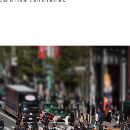
les elit vitae lobo rtis faucibus.