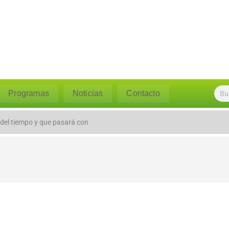
Programas
Noticias
Contacto
l caudal del río Polpaico ant