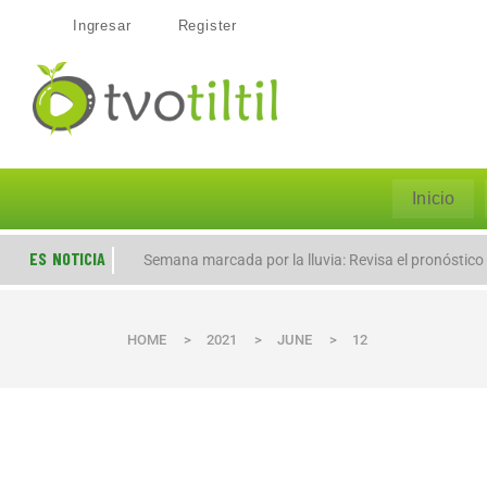
Ingresar
Register
Inicio
ES NOTICIA
Evacúan preventivamente a familias por aumento de
HOME
>
2021
>
JUNE
>
12