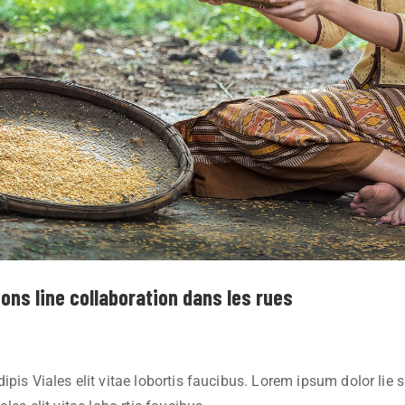
ons line collaboration dans les rues
pis Viales elit vitae lobortis faucibus. Lorem ipsum dolor lie 