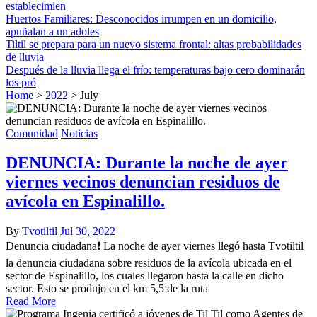
establecimien
Huertos Familiares: Desconocidos irrumpen en un domicilio,
apuñalan a un adoles
Tiltil se prepara para un nuevo sistema frontal: altas probabilidades
de lluvia
Después de la lluvia llega el frío: temperaturas bajo cero dominarán
los pró
Home
>
2022
>
July
Comunidad
Noticias
DENUNCIA: Durante la noche de ayer
viernes vecinos denuncian residuos de
avícola en Espinalillo.
By
Tvotiltil
Jul 30, 2022
Denuncia ciudadana❗ La noche de ayer viernes llegó hasta Tvotiltil
la denuncia ciudadana sobre residuos de la avícola ubicada en el
sector de Espinalillo, los cuales llegaron hasta la calle en dicho
sector. Esto se produjo en el km 5,5 de la ruta
Read More