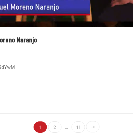
Moreno Naranjo
G9dYwM
1
2
…
11