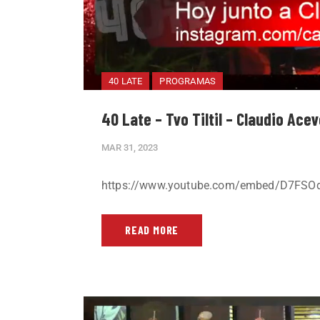
40 LATE
PROGRAMAS
40 Late – Tvo Tiltil – Claudio Ace
MAR 31, 2023
https://www.youtube.com/embed/D7FSOd
READ MORE