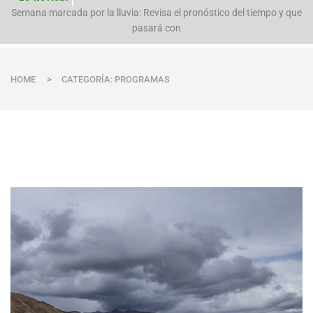
Evacúan preventivamente a familias por aumento del caudal del río
Semana marcada por la lluvia: Revisa el pronóstico del tiempo y que
Polpaico ant
pasará con
HOME
>
CATEGORÍA: PROGRAMAS