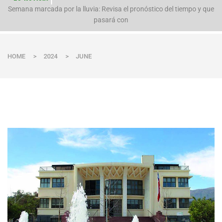
Semana marcada por la lluvia: Revisa el pronóstico del tiempo y que
Evacúan preventivamente a familias por aumento del caudal del río Polpaico ant
pasará con
HOME
>
2024
>
JUNE