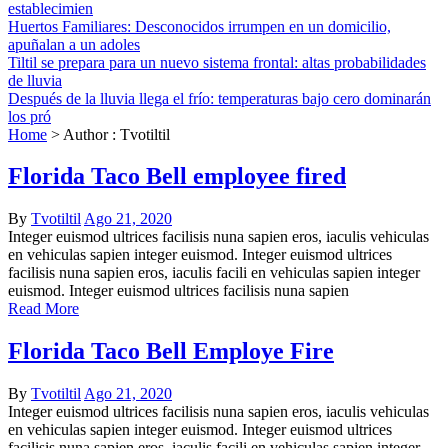
establecimien
Huertos Familiares: Desconocidos irrumpen en un domicilio,
apuñalan a un adoles
Tiltil se prepara para un nuevo sistema frontal: altas probabilidades
de lluvia
Después de la lluvia llega el frío: temperaturas bajo cero dominarán
los pró
Home
>
Author : Tvotiltil
Florida Taco Bell employee fired
By
Tvotiltil
Ago 21, 2020
Integer euismod ultrices facilisis nuna sapien eros, iaculis vehiculas
en vehiculas sapien integer euismod. Integer euismod ultrices
facilisis nuna sapien eros, iaculis facili en vehiculas sapien integer
euismod. Integer euismod ultrices facilisis nuna sapien
Read More
Florida Taco Bell Employe Fire
By
Tvotiltil
Ago 21, 2020
Integer euismod ultrices facilisis nuna sapien eros, iaculis vehiculas
en vehiculas sapien integer euismod. Integer euismod ultrices
facilisis nuna sapien eros, iaculis facili en vehiculas sapien integer