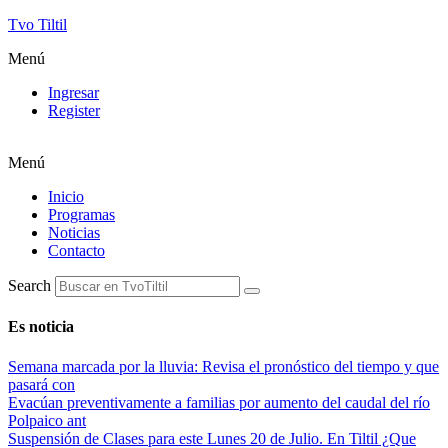
Tvo Tiltil
Menú
Ingresar
Register
Menú
Inicio
Programas
Noticias
Contacto
Search
Es noticia
Semana marcada por la lluvia: Revisa el pronóstico del tiempo y que
pasará con
Evacúan preventivamente a familias por aumento del caudal del río
Polpaico ant
Suspensión de Clases para este Lunes 20 de Julio. En Tiltil ¿Que