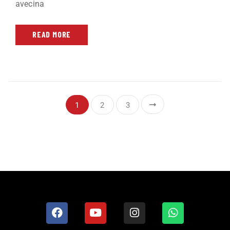
avecina
READ MORE
1
2
3