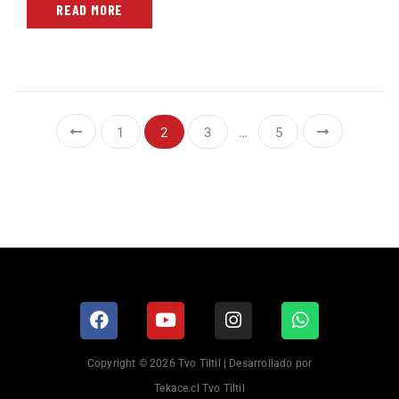
READ MORE
1
2
3
…
5
Copyright © 2026 Tvo Tiltil | Desarrollado por
Tekace.cl Tvo Tiltil