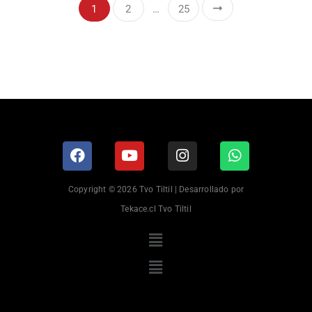
1
2
…
25
Copyright © 2026 Tvo Tiltil | Desarrollado por
Tekace.cl Tvo Tiltil