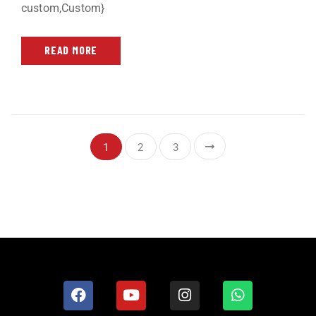
custom,Custom}
READ MORE
1
2
3