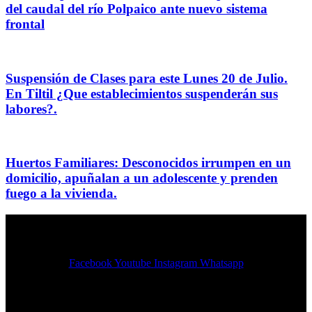
del caudal del río Polpaico ante nuevo sistema
frontal
Suspensión de Clases para este Lunes 20 de Julio.
En Tiltil ¿Que establecimientos suspenderán sus
labores?.
Huertos Familiares: Desconocidos irrumpen en un
domicilio, apuñalan a un adolescente y prenden
fuego a la vivienda.
Facebook
Youtube
Instagram
Whatsapp
Copyright © 2026 Tvo Tiltil | Desarrollado por
Tekace.cl Tvo Tiltil