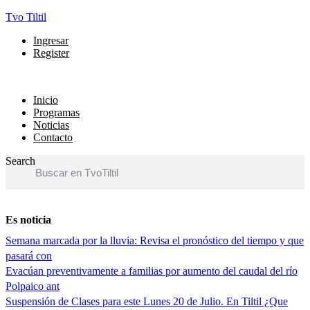
Tvo Tiltil
Menú
Ingresar
Register
Menú
Inicio
Programas
Noticias
Contacto
Search
Es noticia
Semana marcada por la lluvia: Revisa el pronóstico del tiempo y que
pasará con
Evacúan preventivamente a familias por aumento del caudal del río
Polpaico ant
Suspensión de Clases para este Lunes 20 de Julio. En Tiltil ¿Que