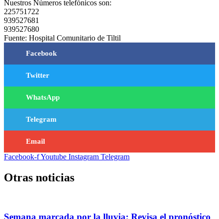
Nuestros Números telefónicos son:
225751722
939527681
939527680
Fuente: Hospital Comunitario de Tiltil
Facebook
Twitter
WhatsApp
Telegram
Email
Facebook-f
Youtube
Instagram
Telegram
Otras noticias
Semana marcada por la lluvia: Revisa el pronóstico