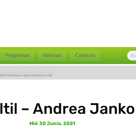
Programas
Noticias
Contacto
l caudal del río Polpaico ant
 del tiempo y que pasará con
ltil – Andrea Janko 
Mié 30 Junio, 2021