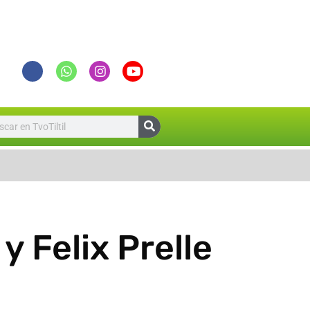
Suspensión de Clases para este Lun
y Felix Prelle