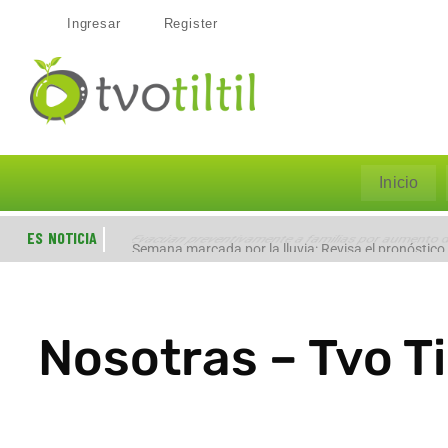
Ingresar
Register
Inicio
ES NOTICIA
Evacúan preventivamente a familias por aumento de
Semana marcada por la lluvia: Revisa el pronóstico
Nosotras – Tvo Ti