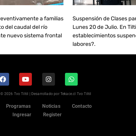
eventivamente a familias
Suspensión de Clases pa
 del caudal del río
Lunes 20 de Julio. En Tilt
te nuevo sistema frontal
establecimientos suspen
labores?.
© 2026 Tvo Tiltil | Desarrollado por Tekace.cl Tvo Tiltil
Programas
Noticias
Contacto
Ingresar
Register