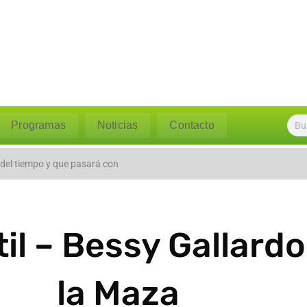
Programas
Noticias
Contacto
 caudal del río Polpaico ant
 del tiempo y que pasará con
til – Bessy Gallard
la Maza