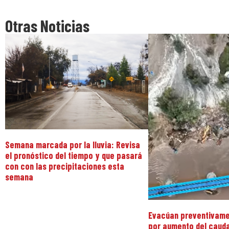
Otras Noticias
Semana marcada por la lluvia: Revisa
el pronóstico del tiempo y que pasará
con con las precipitaciones esta
semana
Evacúan preventivame
por aumento del caudal