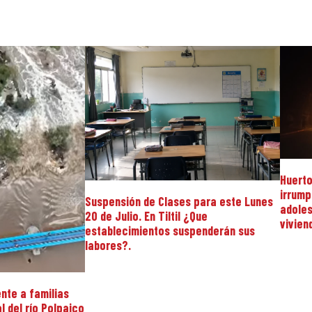
Huerto
irrump
Suspensión de Clases para este Lunes
adoles
20 de Julio. En Tiltil ¿Que
vivien
establecimientos suspenderán sus
labores?.
nte a familias
 del río Polpaico