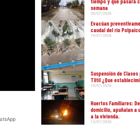
tiempo y que pasará c
semana
20/07/2026
Evacúan preventivamen
caudal del río Polpaic
19/07/2026
Suspensión de Clases 
Tiltil ¿Que establecim
19/07/2026
Huertos Familiares: D
domicilio, apuñalan a
a la vivienda.
atsApp
13/07/2026