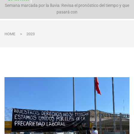
Semana marcada por la lluvia: Revisa el pronóstico del tiempo y que
pasará con
HOME
>
2023