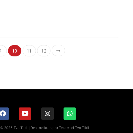
9
10
11
12
© 2026 Tvo Tiltil | Desarrollado por Tekace.cl Tvo Tiltil