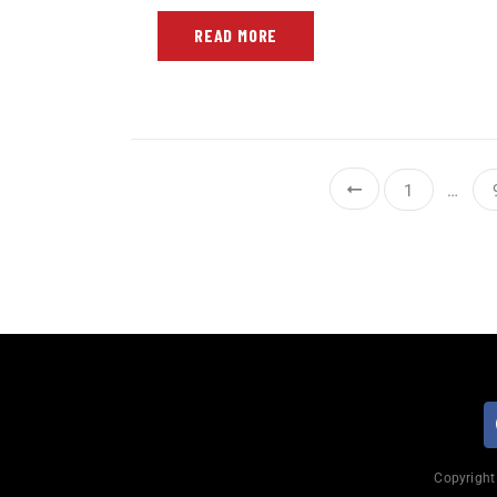
READ MORE
1
…
Copyright 