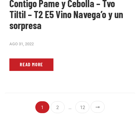
Contigo Pame y Cebolla – Tvo
Tiltil – T2 E5 Vino Navega’o y un
sorpresa
AGO 31, 2022
READ MORE
1
2
…
12