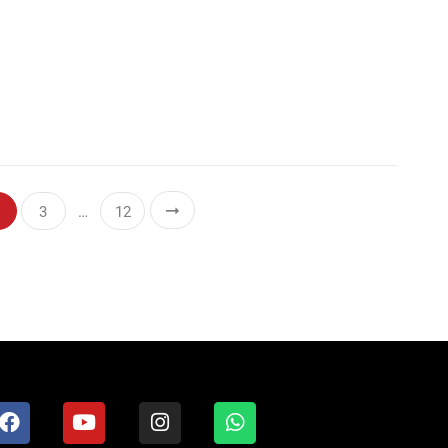
3
…
12