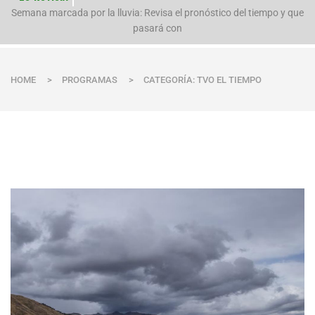
Semana marcada por la lluvia: Revisa el pronóstico del tiempo y que
Evacúan preventivamente a familias por aumento del caudal del río
Polpaico ant
pasará con
HOME
>
PROGRAMAS
>
CATEGORÍA: TVO EL TIEMPO