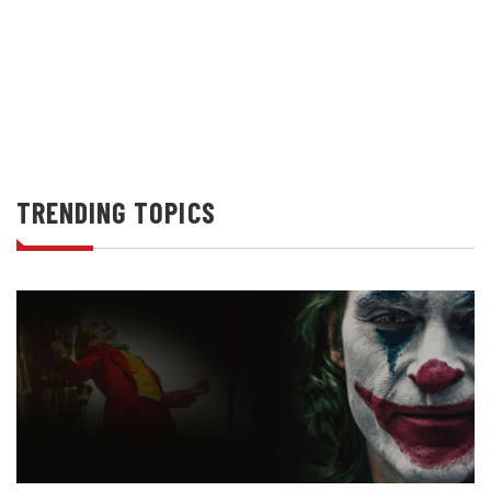
6 Posts
ODULES
UTILITY
TRENDING TOPICS