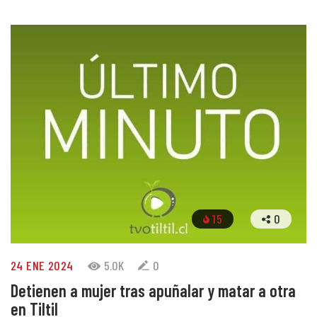
12 JUN 2021
3
15
0
24 ENE 2024
5.0K
0
Detienen a mujer tras apuñalar y matar a otra
14 JUN 2021
4
en Tiltil