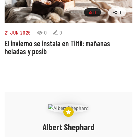
0
0
21 JUN 2026
0
0
El invierno se instala en Tiltil: mañanas
heladas y posib
Albert Shephard