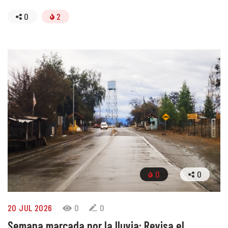
0
2
0
0
20 JUL 2026
0
0
Semana marcada por la lluvia: Revisa el